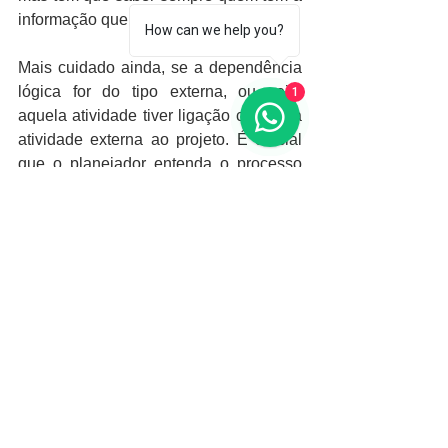
informação que ele precisa.
How can we help you?
Mais cuidado ainda, se a dependência 
lógica for do tipo externa, ou seja, 
1
aquela atividade tiver ligação com uma 
atividade externa ao projeto. É crucial 
que o planejador entenda o processo 
externo.
Portanto, por hoje ficamos por aqui. 
Não deixe de ver os artigos anteriores 
caso você não tenha visto, no próprio 
linkedin ou no meu blog.
Aguardo seus comentários e até sexta, 
dia 12-08, com a terceira parte deste 
artigo.