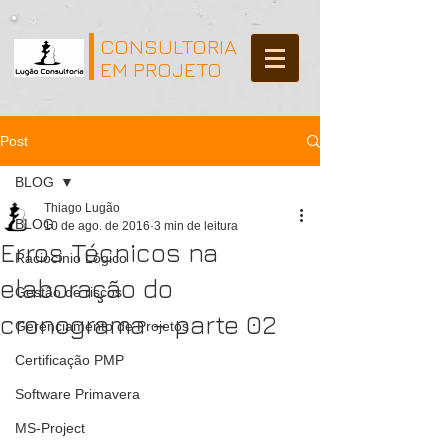
CONSULTORIA
EM PROJETO
Post
BLOG
Thiago Lugão
BLOG
10 de ago. de 2016
3 min de leitura
Erros Técnicos na
Raciocínio Lógico
elaboração do
Gestão de riscos
cronograma – parte 02
Gerenciamento de Projetos
Certificação PMP
Software Primavera
MS-Project