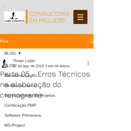
CONSULTORIA
EM PROJETO
Post
BLOG
Thiago Lugão
BLOG
17 de ago. de 2016
3 min de leitura
Parte 05 - Erros Técnicos
Raciocínio Lógico
na elaboração do
Gestão de riscos
cronograma
Gerenciamento de Projetos
Certificação PMP
Software Primavera
MS-Project