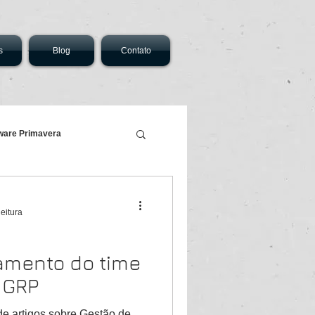
s
Blog
Contato
ware Primavera
leitura
amento do time
a GRP
de artigos sobre Gestão de