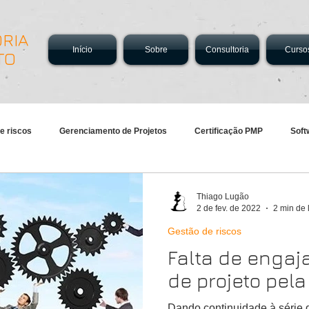
RIA
Início
Sobre
Consultoria
Curso
TO
e riscos
Gerenciamento de Projetos
Certificação PMP
Soft
Thiago Lugão
2 de fev. de 2022
2 min de 
Gestão de riscos
Falta de engaj
de projeto pel
Dando continuidade à série 