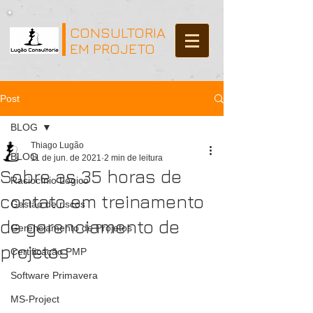
CONSULTORIA
EM PROJETO
Post
BLOG
Thiago Lugão
BLOG
11 de jun. de 2021
2 min de leitura
Sobre as 35 horas de
Raciocínio Lógico
contato em treinamento
Gestão de riscos
de gerenciamento de
Gerenciamento de Projetos
projetos
Certificação PMP
Software Primavera
MS-Project