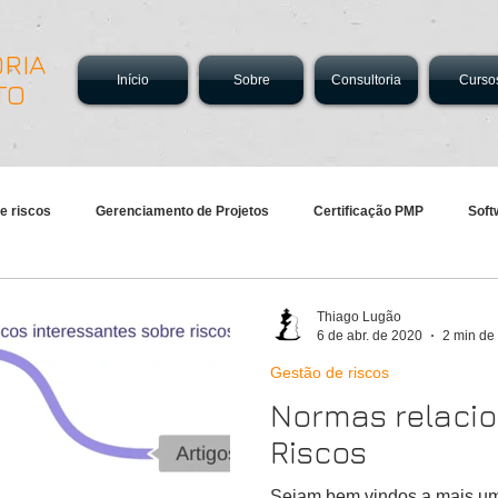
RIA
Início
Sobre
Consultoria
Curso
TO
e riscos
Gerenciamento de Projetos
Certificação PMP
Soft
Thiago Lugão
6 de abr. de 2020
2 min de 
Gestão de riscos
Normas relaci
Riscos
Sejam bem vindos a mais um