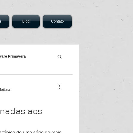
s
Blog
Contato
ware Primavera
leitura
onadas aos
 tópico de uma série de mais