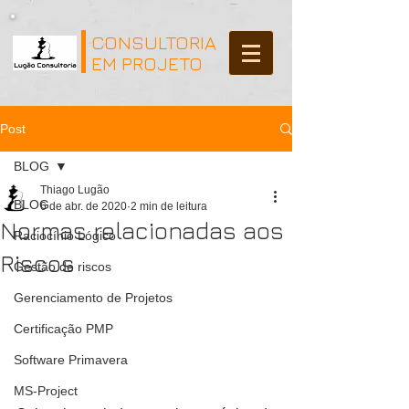
CONSULTORIA
EM PROJETO
Post
BLOG
Thiago Lugão
BLOG
6 de abr. de 2020
2 min de leitura
Normas relacionadas aos
Raciocínio Lógico
Riscos
Gestão de riscos
Gerenciamento de Projetos
Certificação PMP
Software Primavera
MS-Project