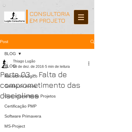
CONSULTORIA
EM PROJETO
Post
BLOG
Thiago Lugão
BLOG
19 de dez. de 2016
5 min de leitura
Parte 03 – Falta de
Raciocínio Lógico
comprometimento das
Gestão de riscos
disciplinas
Gerenciamento de Projetos
Certificação PMP
Software Primavera
MS-Project