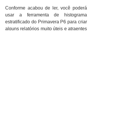
Conforme acabou de ler, você poderá 
usar a ferramenta de histograma 
estratificado do Primavera P6 para criar 
alguns relatórios muito úteis e atraentes 
que mostrarão como os recursos estão 
sendo disponibilizados por todo o 
projeto. Acabamos de demonstrar o 
básico aqui e sugerimos que você 
experimente outras configurações na 
caixa de diálogo “Resources Usage 
Profile” para aprender a adicionar 
outras informações interessantes, como 
por exemplo curvas acumulativas aos 
relatórios de histograma em barras.
Este artigo original está disponibilizado 
no site 
https://tensix.com/2017/01/stacked-