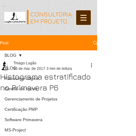
CONSULTORIA
EM PROJETO
Post
BLOG
Thiago Lugão
BLOG
16 de mai. de 2017
3 min de leitura
Histograma estratificado
Raciocínio Lógico
no Primavera P6
Gestão de riscos
Gerenciamento de Projetos
Certificação PMP
Software Primavera
MS-Project