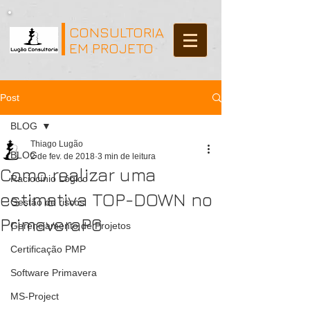
CONSULTORIA
EM PROJETO
Post
BLOG
Thiago Lugão
BLOG
2 de fev. de 2018
3 min de leitura
Como realizar uma
Raciocínio Lógico
estimativa TOP-DOWN no
Gestão de riscos
PrimaveraP6
Gerenciamento de Projetos
Certificação PMP
Software Primavera
MS-Project