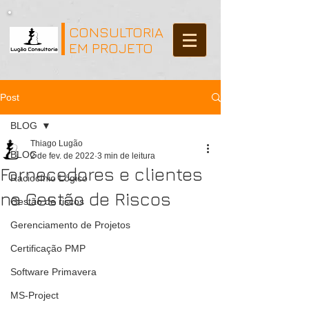
CONSULTORIA
EM PROJETO
Post
BLOG
Thiago Lugão
BLOG
2 de fev. de 2022
3 min de leitura
Fornecedores e clientes
Raciocínio Lógico
na Gestão de Riscos
Gestão de riscos
Gerenciamento de Projetos
Certificação PMP
Software Primavera
MS-Project