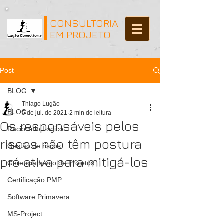
CONSULTORIA
EM PROJETO
Post
BLOG
Thiago Lugão
BLOG
5 de jul. de 2021
2 min de leitura
Os responsáveis pelos
Raciocínio Lógico
riscos não têm postura
Gestão de riscos
pró ativa para mitigá-los
Gerenciamento de Projetos
Certificação PMP
Software Primavera
MS-Project