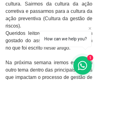
cultura. Sairmos da cultura da ação 
corretiva e passarmos para a cultura da 
ação preventiva (Cultura da gestão de 
riscos). 
Queridos leitores, espero que tenham 
How can we help you?
gostado do assunto de hoje. Meditem 
no que foi escrito neste artigo. 
1
Na próxima semana iremos entrar em 
outro tema dentro das principais causas 
que impactam o processo de gestão de 
riscos: Os riscos identificados não são 
levados em consideração na tomada de 
decisão.
Aguardo vocês, até a próxima e fiquem 
na paz!
Lugão Consultoria
www.lugaoconsultoria.com.br