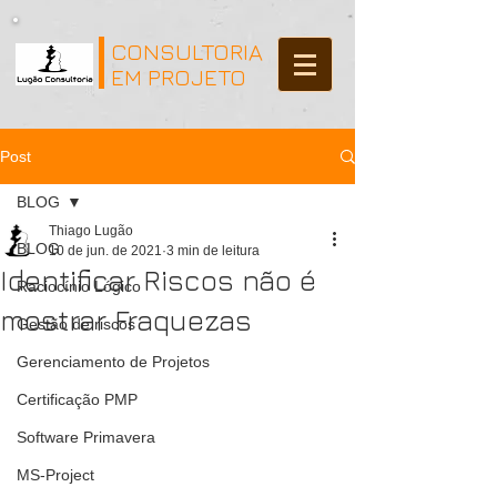
CONSULTORIA
EM PROJETO
Post
BLOG
Thiago Lugão
BLOG
10 de jun. de 2021
3 min de leitura
Identificar Riscos não é
Raciocínio Lógico
mostrar Fraquezas
Gestão de riscos
Gerenciamento de Projetos
Certificação PMP
Software Primavera
MS-Project