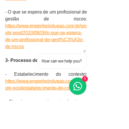
- O que se espera de um profissional de 
gestão de riscos: 
https://www.engenheirolugao.com.br/sin
gle-post/2020/08/26/o-que-se-espera-
de-um-profissional-de-gest%C3%A3o-
de-riscos
3- Processo de Gestão de Riscos;
How can we help you?
- Estabelecimento do contexto:  
1
https://www.engenheirolugao.com.br/sin
gle-post/estabelecimento-do-contexto
- Planejar o gerenciamento de riscos: 
https://www.engenheirolugao.com.br/sin
gle-post/planejar-o-gerenciamento-de-
riscos