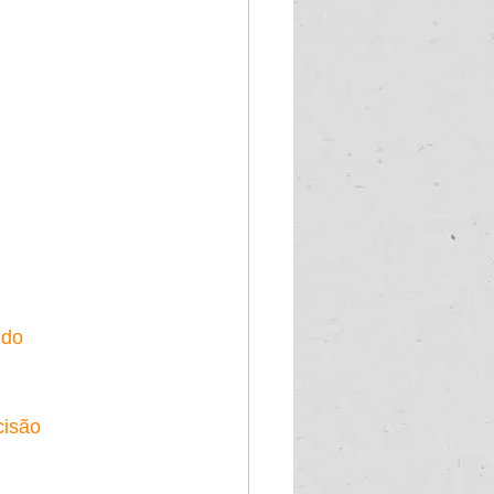
ndo
cisão