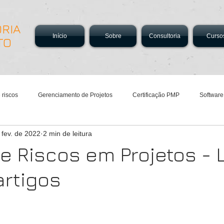
RIA
Início
Sobre
Consultoria
Curso
TO
 riscos
Gerenciamento de Projetos
Certificação PMP
Software
 fev. de 2022
2 min de leitura
e Riscos em Projetos - L
artigos