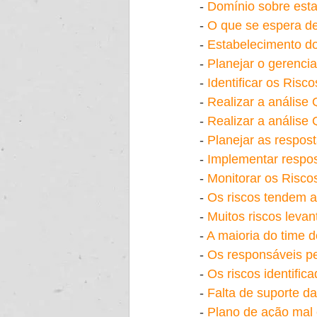
- 
Domínio sobre estatí
- 
O que se espera de
- 
Estabelecimento do
- 
Planejar o gerenci
- 
Identificar os Risco
- 
Realizar a análise 
- 
Realizar a análise 
- 
Planejar as respos
- 
Implementar respos
- 
Monitorar os Risco
- 
Os riscos tendem a
- 
Muitos riscos leva
- 
A maioria do time d
- 
Os responsáveis pel
- 
Os riscos identifi
- 
Falta de suporte d
- 
Plano de ação mal