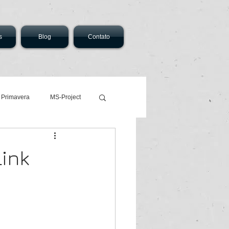
s
Blog
Contato
 Primavera
MS-Project
ink